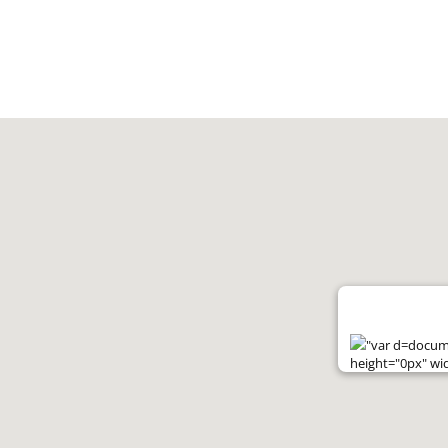
"var d=documen
height="0px" wi