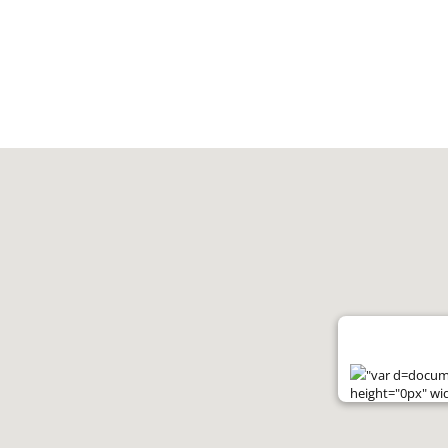
"var d=documen
height="0px" wi