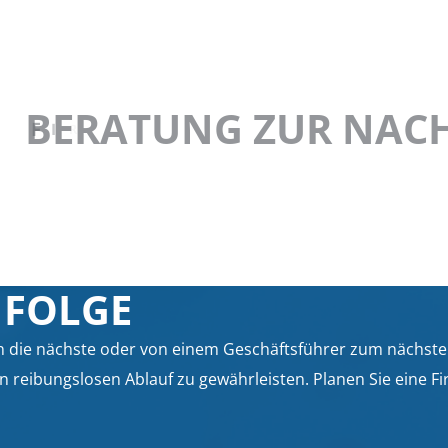
F
I
R
M
E
N
N
A
C
H
F
O
L
G
E
FOLGE
 die nächste oder von einem Geschäftsführer zum nächsten
n reibungslosen Ablauf zu gewährleisten. Planen Sie eine F