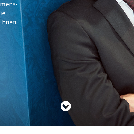
hmens-
ie
 Ihnen.